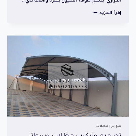
سواتر
إقرأ المزيد
قماش
الرياض
سواتر
حديد
سواتر
الشرقية
الأحساء
القطيف
05021057743
سواتر
|
مظلات