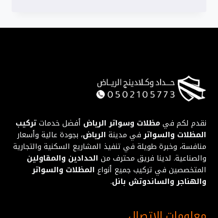
قماش
الرياض
سواتر
حديد
سواتر
الشرقية
الأحساء
القطيف
05021057743
نقدم لكم في
مظلات وسواتر الرياض
أفضل خدمات
تركيب
المظلات والسواتر
في مدينة
الرياض
، بجودة عالية وأسعار
منافسة، وخبرة طويلة في تنفيذ المشاريع السكنية والتجارية
والصناعية. لدينا فريق محترف من
الحدادين والمقاولين
المتخصصين في تركيب جميع أنواع
المظلات والسواتر
والهناجر والساندوتش بانل
.
معلومات الاتصال